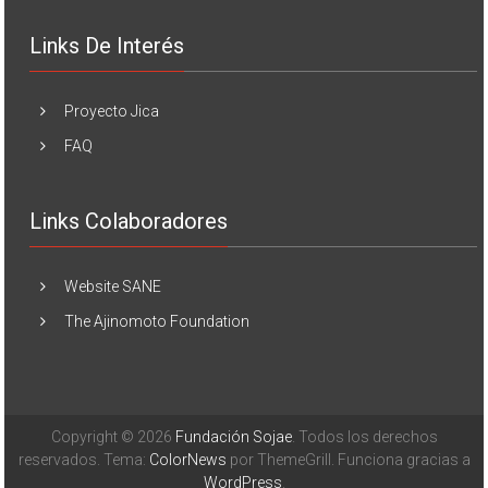
Links De Interés
Proyecto Jica
FAQ
Links Colaboradores
Website SANE
The Ajinomoto Foundation
Copyright © 2026
Fundación Sojae
. Todos los derechos
reservados. Tema:
ColorNews
por ThemeGrill. Funciona gracias a
WordPress
.