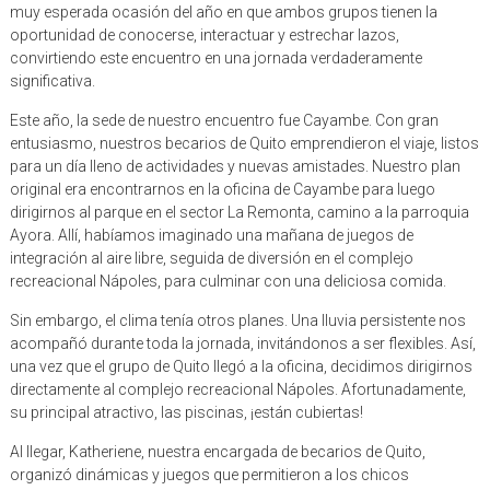
muy esperada ocasión del año en que ambos grupos tienen la
oportunidad de conocerse, interactuar y estrechar lazos,
convirtiendo este encuentro en una jornada verdaderamente
significativa.
Este año, la sede de nuestro encuentro fue Cayambe. Con gran
entusiasmo, nuestros becarios de Quito emprendieron el viaje, listos
para un día lleno de actividades y nuevas amistades. Nuestro plan
original era encontrarnos en la oficina de Cayambe para luego
dirigirnos al parque en el sector La Remonta, camino a la parroquia
Ayora. Allí, habíamos imaginado una mañana de juegos de
integración al aire libre, seguida de diversión en el complejo
recreacional Nápoles, para culminar con una deliciosa comida.
Sin embargo, el clima tenía otros planes. Una lluvia persistente nos
acompañó durante toda la jornada, invitándonos a ser flexibles. Así,
una vez que el grupo de Quito llegó a la oficina, decidimos dirigirnos
directamente al complejo recreacional Nápoles. Afortunadamente,
su principal atractivo, las piscinas, ¡están cubiertas!
Al llegar, Katheriene, nuestra encargada de becarios de Quito,
organizó dinámicas y juegos que permitieron a los chicos