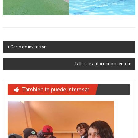
Navegación
Carta de invitación
de
Taller de autoconocimiento
entradas
También te puede interesar