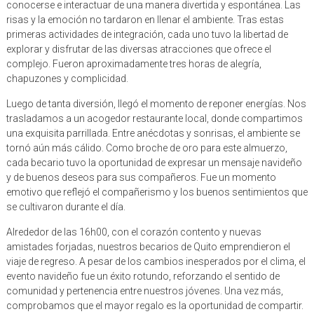
conocerse e interactuar de una manera divertida y espontánea. Las
risas y la emoción no tardaron en llenar el ambiente. Tras estas
primeras actividades de integración, cada uno tuvo la libertad de
explorar y disfrutar de las diversas atracciones que ofrece el
complejo. Fueron aproximadamente tres horas de alegría,
chapuzones y complicidad.
Luego de tanta diversión, llegó el momento de reponer energías. Nos
trasladamos a un acogedor restaurante local, donde compartimos
una exquisita parrillada. Entre anécdotas y sonrisas, el ambiente se
tornó aún más cálido. Como broche de oro para este almuerzo,
cada becario tuvo la oportunidad de expresar un mensaje navideño
y de buenos deseos para sus compañeros. Fue un momento
emotivo que reflejó el compañerismo y los buenos sentimientos que
se cultivaron durante el día.
Alrededor de las 16h00, con el corazón contento y nuevas
amistades forjadas, nuestros becarios de Quito emprendieron el
viaje de regreso. A pesar de los cambios inesperados por el clima, el
evento navideño fue un éxito rotundo, reforzando el sentido de
comunidad y pertenencia entre nuestros jóvenes. Una vez más,
comprobamos que el mayor regalo es la oportunidad de compartir.