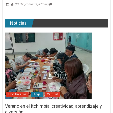
SOJAE_contents_adming
0
Noticias
Blog Becarios
Blogs
Carrusel
Verano en el Itchimbía: creatividad, aprendizaje y
diversión