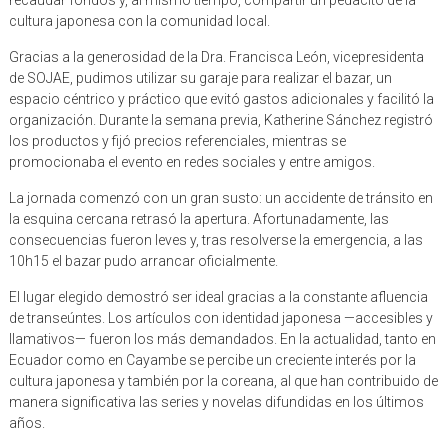
recaudar fondos y, al mismo tiempo, compartir un pedacito de la
cultura japonesa con la comunidad local.
Gracias a la generosidad de la Dra. Francisca León, vicepresidenta
de SOJAE, pudimos utilizar su garaje para realizar el bazar, un
espacio céntrico y práctico que evitó gastos adicionales y facilitó la
organización. Durante la semana previa, Katherine Sánchez registró
los productos y fijó precios referenciales, mientras se
promocionaba el evento en redes sociales y entre amigos.
La jornada comenzó con un gran susto: un accidente de tránsito en
la esquina cercana retrasó la apertura. Afortunadamente, las
consecuencias fueron leves y, tras resolverse la emergencia, a las
10h15 el bazar pudo arrancar oficialmente.
El lugar elegido demostró ser ideal gracias a la constante afluencia
de transeúntes. Los artículos con identidad japonesa —accesibles y
llamativos— fueron los más demandados. En la actualidad, tanto en
Ecuador como en Cayambe se percibe un creciente interés por la
cultura japonesa y también por la coreana, al que han contribuido de
manera significativa las series y novelas difundidas en los últimos
años.